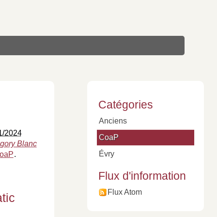
Catégories
Anciens
1/2024
CoaP
gory Blanc
Évry
oaP
.
Flux d'information
Flux Atom
tic