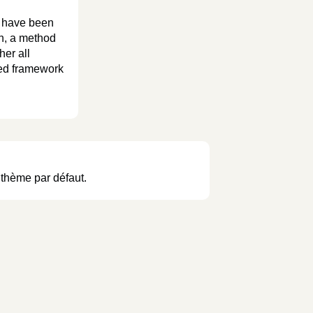
s have been
on, a method
er all
sed framework
thème par défaut.