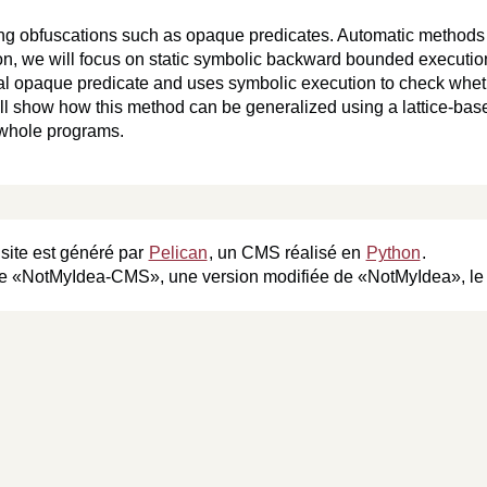
ing obfuscations such as opaque predicates. Automatic method
ion, we will focus on static symbolic backward bounded executi
l opaque predicate and uses symbolic execution to check wheth
l show how this method can be generalized using a lattice-ba
 whole programs.
site est généré par
Pelican
, un CMS réalisé en
Python
.
é de «NotMyIdea-CMS», une version modifiée de «NotMyIdea», le 