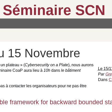
Séminaire SCN
u 15 Novembre
un plateau » (
Cybersecurity on a Plate
), nous aurons
Le 15/1
minaire CoaP aura lieu à
10h
dans
le bâtiment
Par
Gre
Dans
C
 pas à contacter les organisateurs pour ne pas être
able framework for backward bounded sta